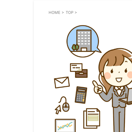
HOME
>
TOP
>