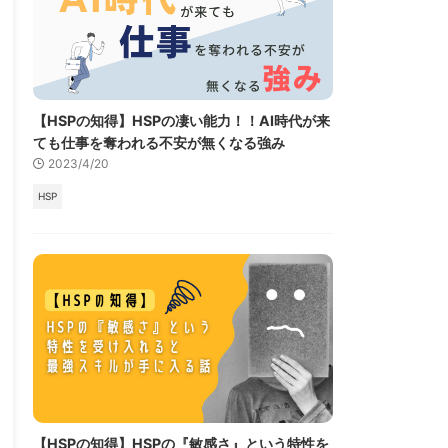
【HSPの知得】HSPの凄い能力！！AI時代が来
ても仕事を奪われる不安が無くなる強み
2023/4/20
HSP
【HSPの知得】HSPの『敏感さ』という特性を