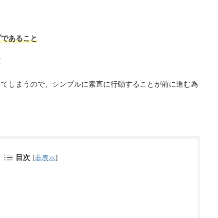
プであること
事
ってしまうので、シンプルに素直に行動することが前に進む為
目次
[
非表示
]