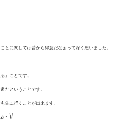
ることに関しては昔から得意だなぁって深く思いました。
似る』ことです。
近道だということです。
歩も先に行くことが出来ます。
ω・)/